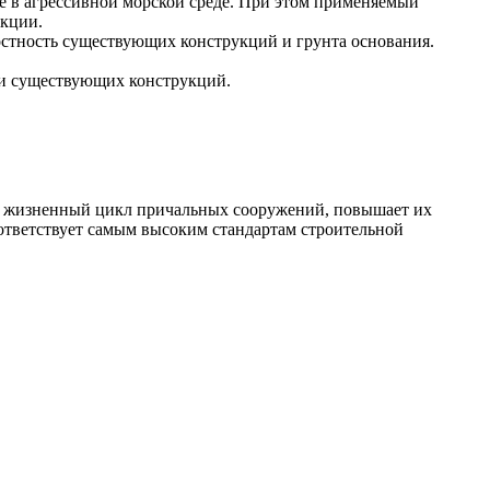
е в агрессивной морской среде. При этом применяемый
кции.
остность существующих конструкций и грунта основания.
ки существующих конструкций.
т жизненный цикл причальных сооружений, повышает их
ответствует самым высоким стандартам строительной