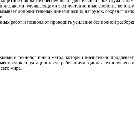
е защитное покрытие обеспечивают длительный срок службы даж
 присадками, улучшающими эксплуатационные свойства констру
вызывает дополнительных динамических нагрузок, сохраняя цел
ов
яных работ и позволяют проводить усиление без полной разбор
жный и технологичный метод, который значительно продлевае
ременным эксплуатационным требованиям. Данная технология со
сего мира.