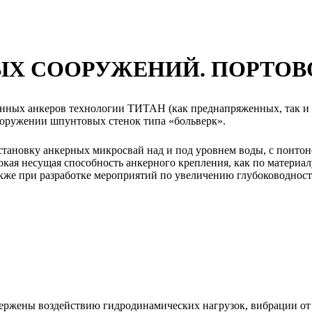
Х СООРУЖЕНИЙ. ПОРТОВО
ных анкеров технологии ТИТАН (как преднапряженных, так и н
ооружении шпунтовых стенок типа «больверк».
ановку анкерных микросвай над и под уровнем воды, с понтоно
ая несущая способность анкерного крепления, как по материалу
акже при разработке мероприятий по увеличению глубоководнос
ержены воздействию гидродинамических нагрузок, вибрации от 